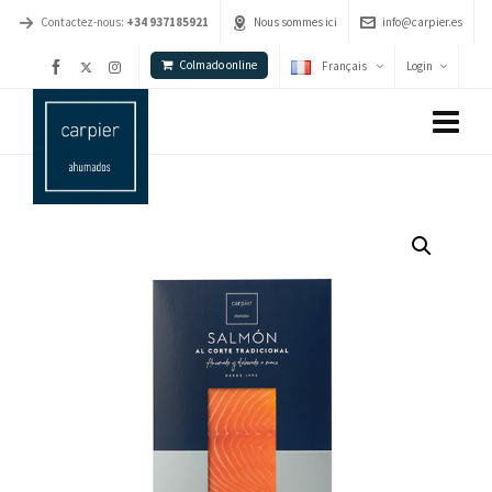
Contactez-nous:
+34 937185921
Nous sommes ici
info@carpier.es
Colmado online
Français
Login