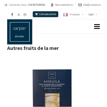
Contactez-nous:
+34 937185921
Nous sommes ici
info@carpier.es
Colmado online
Français
Login
Autres fruits de la mer