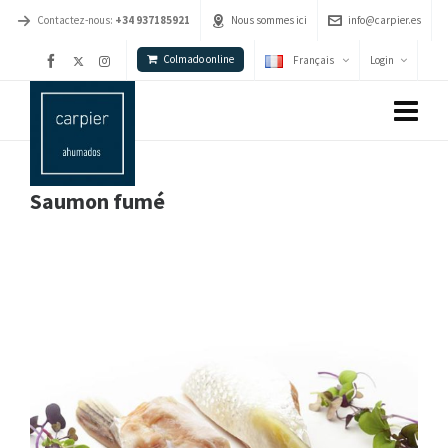
Contactez-nous:
+34 937185921
Nous sommes ici
info@carpier.es
Colmado online
Français
Login
Saumon fumé