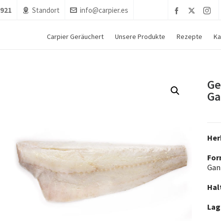
5921
Standort
info@carpier.es
Carpier Geräuchert
Unsere Produkte
Rezepte
Ka
Ge
Ga
Her
For
Gan
Hal
Lag