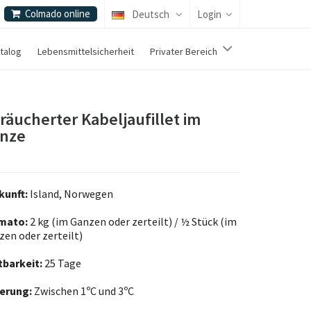
Colmado online
Deutsch
Login
talog
Lebensmittelsicherheit
Privater Bereich
räucherter Kabeljaufillet im
nze
kunft:
Island, Norwegen
mato:
2 kg (im Ganzen oder zerteilt) / ½ Stück (im
zen oder zerteilt)
tbarkeit:
25 Tage
erung:
Zwischen 1ᵒC und 3ᵒC