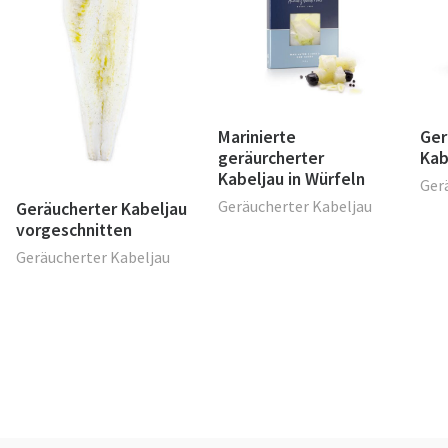
Marinierte
Ger
geräurcherter
Kab
Kabeljau in Würfeln
Ger
Geräucherter Kabeljau
Geräucherter Kabeljau
vorgeschnitten
Geräucherter Kabeljau
ia y vídeo por
Cesc Garsot
-
-
Aviso Legal
Política de Privacidad