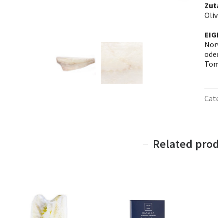
Zut
Oliv
EIG
Nor
ode
Tom
Cat
Related pro