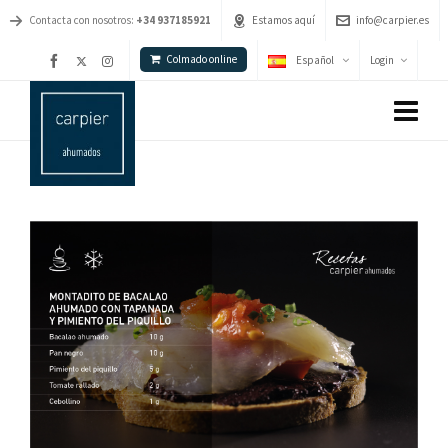
Contacta con nosotros:
+34 937185921
Estamos aquí
info@carpier.es
Colmado online
Español
Login