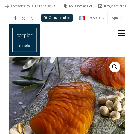
Contactez-nous:
+34 937185921
Nous sommes ici
info@carpier.es
Colmado online
Français
Login