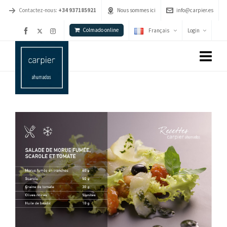
Contactez-nous:
+34 937185921
Nous sommes ici
info@carpier.es
Colmado online
Français
Login