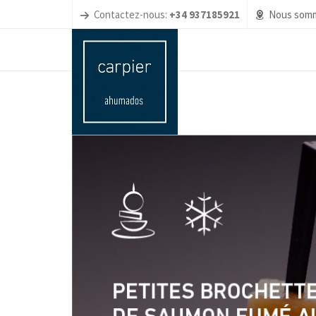
Contactez-nous:
+34 937185921
Nous somm