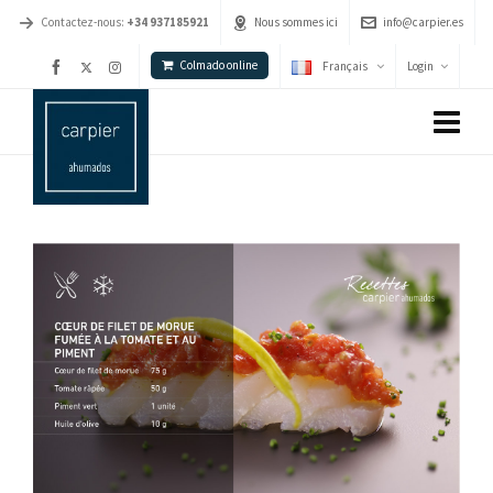
Contactez-nous:
+34 937185921
Nous sommes ici
info@carpier.es
Colmado online
Français
Login