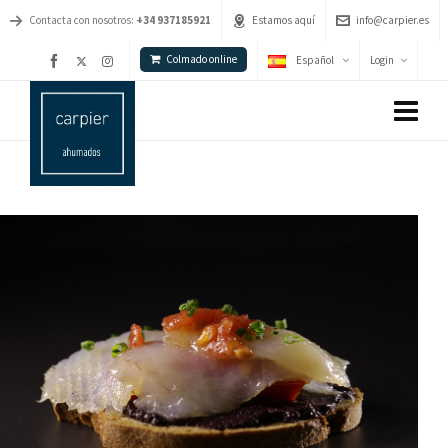
Contacta con nosotros:
+34 937185921
Estamos aquí
info@carpier.es
Colmado online
Español
Login