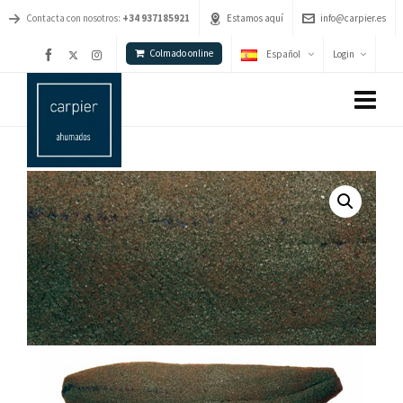
Contacta con nosotros:
+34 937185921
Estamos aquí
info@carpier.es
Colmado online
Español
Login