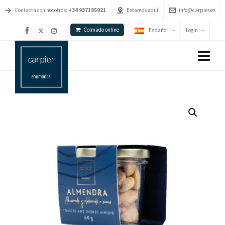
Contacta con nosotros:
+34 937185921
Estamos aquí
info@carpier.es
Colmado online
Español
Login