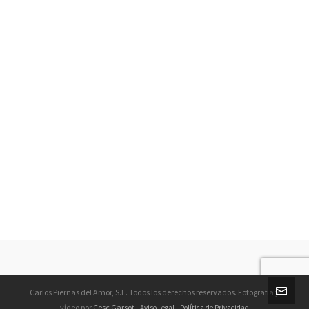
Carlos Piernas del Amor, S.L. Todos los derechos reservados. Fotografia y
vídeo por
Cesc Garsot
-
-
Aviso Legal
Política de Privacidad