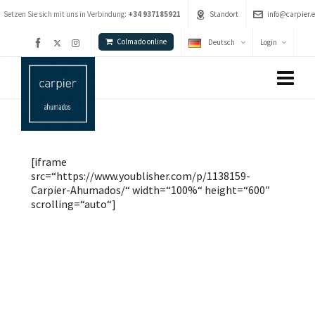
Setzen Sie sich mit uns in Verbindung:
+34 937185921
Standort
info@carpier.e
Colmado online
Deutsch
Login
[iframe
src=“https://www.youblisher.com/p/1138159-
Carpier-Ahumados/“ width=“100%“ height=“600″
scrolling=“auto“]